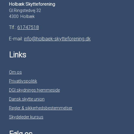
Holbæk Skytteforening
Gl.Ringstedvej 32
4300 Holbæk
Tlf.:
61747518
E-mail:
info@holbaek-skytteforening.dk
Links
Om os
Privatlivspolitik
DGI skydnings hjemmeside
Dansk skytte union
Regler & sikkerhedsbestemmelser
Skydeleder kursus